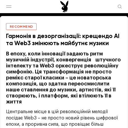
RECOMMEND
Гармонія в дезорганізації: крещендо AI
та Web3 змінюють майбутнє музики
В епоху, коли інновації задають ритм
музичній індустрії, конвергенція штучного
інтелекту та Web3 оркеструє революційну
симфонію. Ця трансформація не просто
ремікс старої класики – це новаторська
композиція, що здатна переосмислити
наше ставлення до музики, артистів, які її
створюють, і платформ, які втілюють її в
життя
Центральне місце в цій революційній мелодії
посідає Web3 – не просто новий рівень цифрової
епохи, а проривна сила, що провіщає більш