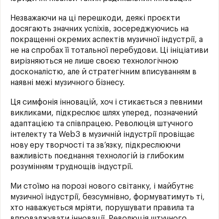
Незважаючи на ці перешкоди, деякі проєкти
досягають значних успіхів, зосереджуючись на
покращенні окремих аспектів музичної індустрії, а
не на спробах її тотальної перебудови. Ці ініціативи
вирізняються не лише своєю технологічною
досконалістю, але й стратегічним вписуванням в
наявні межі музичного бізнесу.
Ця симфонія інновацій, хоч і стикається з певними
викликами, підкреслює шлях уперед, позначений
адаптацією та співпрацею. Революція штучного
інтелекту та Web3 в музичній індустрії провіщає
нову еру творчості та зв’язку, підкреслюючи
важливість поєднання технологій із глибоким
розумінням труднощів індустрії.
Ми стоїмо на порозі нового світанку, і майбутнє
музичної індустрії, безсумнівно, формуватимуть ті,
хто наважується мріяти, порушувати правила та
впроваджувати інновації. Революція штучного