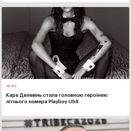
NEWS
Кара Делевінь стала головною героїнею
літнього номера Playboy USA