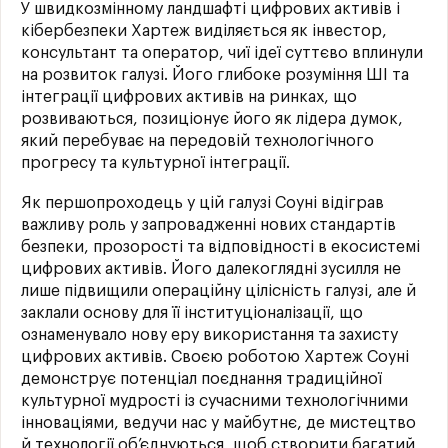
У швидкозмінному ландшафті цифрових активів і
кібербезпеки Хартеж виділяється як інвестор,
консультант та оператор, чиї ідеї суттєво вплинули
на розвиток галузі. Його глибоке розуміння ШІ та
інтеграції цифрових активів на ринках, що
розвиваються, позиціонує його як лідера думок,
який перебуває на передовій технологічного
прогресу та культурної інтеграції.
Як першопроходець у цій галузі Соуні відіграв
важливу роль у запровадженні нових стандартів
безпеки, прозорості та відповідності в екосистемі
цифрових активів. Його далекоглядні зусилля не
лише підвищили операційну цілісність галузі, але й
заклали основу для її інституціоналізації, що
ознаменувало нову еру використання та захисту
цифрових активів. Своєю роботою Хартеж Соуні
демонструє потенціал поєднання традиційної
культурної мудрості із сучасними технологічними
інноваціями, ведучи нас у майбутнє, де мистецтво
й технології об’єднуються, щоб створити багатий