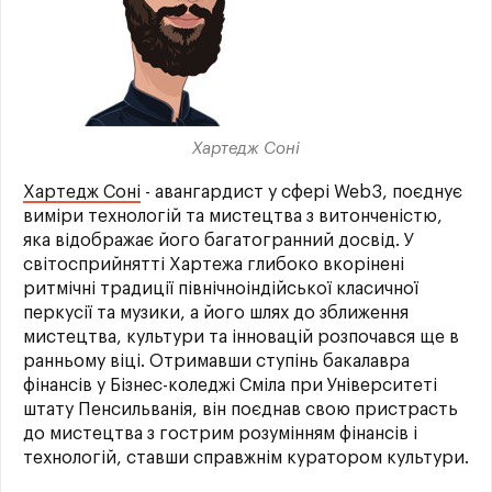
Хартедж Соні
Хартедж Соні
- авангардист у сфері Web3, поєднує
виміри технологій та мистецтва з витонченістю,
яка відображає його багатогранний досвід. У
світосприйнятті Хартежа глибоко вкорінені
ритмічні традиції північноіндійської класичної
перкусії та музики, а його шлях до зближення
мистецтва, культури та інновацій розпочався ще в
ранньому віці. Отримавши ступінь бакалавра
фінансів у Бізнес-коледжі Сміла при Університеті
штату Пенсильванія, він поєднав свою пристрасть
до мистецтва з гострим розумінням фінансів і
технологій, ставши справжнім куратором культури.