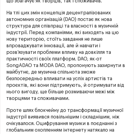
що збагачує як творців, так і споживачів.
На тлі цих змін концепція децентралізованих
автономних організацій (DAO) постає як нова
структура для співпраці та власності в музичній
індустрії. Перед компаніями, які виходять на цю
нову територію, стоїть завдання не лише
впроваджувати інновації, але й навчати і
розв’язувати проблеми впливу на довкілля та
практичності своїх платформ. DAO, як-от
SongADAO та MODA DAO, пропонують зазирнути в
майбутнє, де музична спільнота зможе
безпосередньо впливати на успіх артистів та
проєктів, які вони підтримують, й отримувати від
нього вигоду, ще більше розмиваючи межі між
творцями та споживачами.
Проте шлях блокчейну до трансформації музичної
індустрії виявився повільнішим і складнішим, ніж
очікувалося. Оцифрування музики в поєднанні з
глобальним охопленням інтернету натякало на