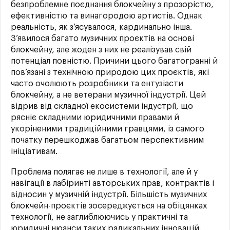
безпроблемне поєднання блокчейну з прозорістю,
ефективністю та винагородою артистів. Однак
реальність, як з’ясувалося, кардинально інша.
З’явилося багато музичних проєктів на основі
блокчейну, але жоден з них не реалізував свій
потенціал повністю. Причини цього багатогранні й
пов’язані з технічною природою цих проєктів, які
часто очолюють розробники та ентузіасти
блокчейну, а не ветерани музичної індустрії. Цей
відрив від складної екосистеми індустрії, що
рясніє складними юридичними правами й
укоріненими традиційними гравцями, із самого
початку перешкоджав багатьом перспективним
ініціативам.
Проблема полягає не лише в технології, але й у
навігації в лабіринті авторських прав, контрактів і
відносин у музичній індустрії. Більшість музичних
блокчейн-проєктів зосереджується на обіцянках
технології, не заглиблюючись у практичні та
юридичні нюанси таких радикальних інновацій.