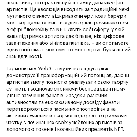
інклюзивну, інтерактивну й інтимну динаміку фан-
артистів. Ця еволюція виходить за традиційні межі
музичного бізнесу, відкриваючи еру, коли бар’єри
між творцями та їхньою аудиторією розчиняються
в ефірі блокчейну та NFT. Уявіть собі сферу, у якій
ваша підтримка артиста дає більше, ніж цифрове
завантаження або вінілова платівка, – ви отримуєте
відчутний шматочок самого мистецтва, буквальний
знак вдячності.
Гармонія між Web3 та музичною індустрією
демонструє її трансформаційний потенціал, даючи
артистам змогу повністю реалізувати свою творчу
сутність і водночас сприяючи беспрецедентному
рівню залучення фанатів. Завдяки разючим
активностям та ексклюзивному досвіду фанати
перетворюються з пасивних спостерігачів на
активних учасників творчої подорожі, отримуючи
частку в починаннях своїх улюблених артистів за
допомогою токенів і колекційних предметів NFT.