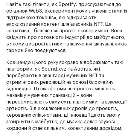
Навіть такі гіганти, як Spotify, прислухаються до
обіцянок Web3, експериментуючи з «плейлістами із
підтримкою токенів», які відкривають
ексклюзивний контент для власників NFT. Ця
ініціатива – більше ніж просто експеримент. Вона
свідчить про готовність індустрії до майбутнього,
в якому цифрові активи та залучення шанувальників
гармонійно поєднуються.
Крещендо цього руху яскраво відображають такі
платформи, як Sound.xyz та Audius, які
перебувають в авангарді музичних NFT та
стримінгових революцій на основі блокчейну
відповідно. Ці платформи не просто змінюють
механіку музичних транзакцій – вони
переосмислюють саму суть підтримки та взаємодії
артистів. Від ексклюзивних дропів до проєктів,
керованих спільнотами, ці інновації дають змогу
зазирнути в майбутнє, де музика долає слухові
кордони й стає спільним, колективним досвідом,