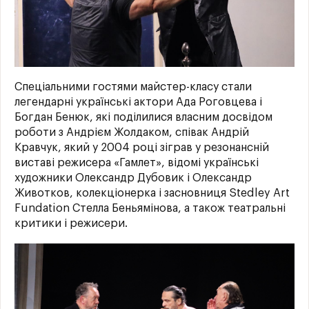
Спеціальними гостями майстер-класу стали
легендарні українські актори Ада Роговцева і
Богдан Бенюк, які поділилися власним досвідом
роботи з Андрієм Жолдаком, співак Андрій
Кравчук, який у 2004 році зіграв у резонансній
виставі режисера «Гамлет», відомі українські
художники Олександр Дубовик і Олександр
Животков, колекціонерка і засновниця Stedley Art
Fundation Стелла Беньямінова, а також театральні
критики і режисери.