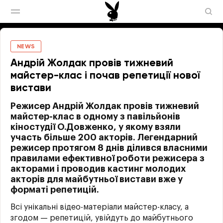
NEWS
Андрій Жолдак провів тижневий
майстер-клас і почав репетиції нової
вистави
Режисер Андрій Жолдак провів тижневий
майстер-клас в одному з павільйонів
кіностудії О.Довженко, у якому взяли
участь більше 200 акторів. Легендарний
режисер протягом 8 днів ділився власними
правилами ефективної роботи режисера з
акторами і проводив кастинг молодих
акторів для майбутньої вистави вже у
форматі репетицій.
Всі унікальні відео-матеріали майстер-класу, а
згодом — репетицій, увійдуть до майбутнього