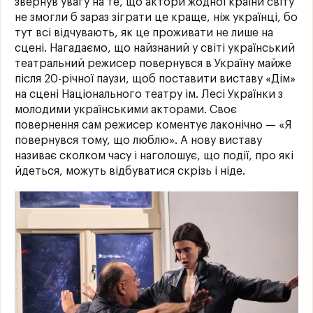
звернув увагу на те, що актори жодної країни світу
не змогли б зараз зіграти це краще, ніж українці, бо
тут всі відчувають, як це проживати не лише на
сцені. Нагадаємо, що найзнаний у світі український
театральний режисер повернувся в Україну майже
після 20-річної паузи, щоб поставити виставу «Дім»
на сцені Національного театру ім. Лесі Українки з
молодими українськими акторами. Своє
повернення сам режисер коментує лаконічно — «Я
повернувся тому, що люблю». А нову виставу
називає сколком часу і наголошує, що події, про які
йдеться, можуть відбуватися скрізь і ніде.