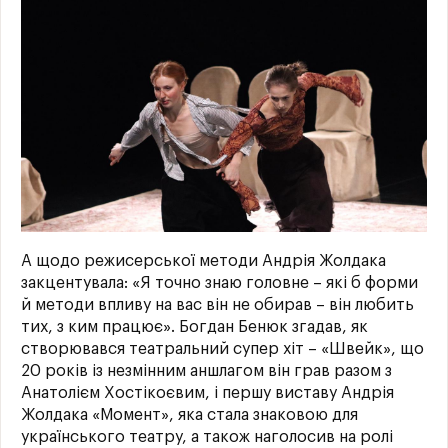
А щодо режисерської методи Андрія Жолдака
закцентувала: «Я точно знаю головне – які б форми
й методи впливу на вас він не обирав – він любить
тих, з ким працює». Богдан Бенюк згадав, як
створювався театральний супер хіт – «Швейк», що
20 років із незмінним аншлагом він грав разом з
Анатолієм Хостікоєвим, і першу виставу Андрія
Жолдака «Момент», яка стала знаковою для
українського театру, а також наголосив на ролі