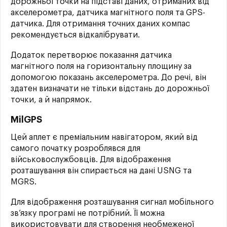
дорожньої точки на підставі даних, отриманих від
акселерометра, датчика магнітного поля та GPS-
датчика. Для отримання точних даних компас
рекомендується відкалібрувати.
Додаток перетворює показання датчика
магнітного поля на горизонтальну площину за
допомогою показань акселерометра. До речі, він
здатен визначати не тільки відстань до дорожньої
точки, а й напрямок.
MilGPS
Цей аплет є преміальним навігатором, який від
самого початку розроблявся для
військовослужбовців. Для відображення
розташування він спирається на дані USNG та
MGRS.
Для відображення розташування сигнал мобільного
зв’язку програмі не потрібний. Її можна
використовувати для створення необмеженої