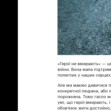
«Герої не вмирають» — ця
війни. Вона мала підтрим
полеглих у наших серцях,
Але ми маємо дивитися пр
конкретної людини, або ін
порожнеча. Тому гасло м
умі, що герої вмирають, 
обовʼязок жити достойно,