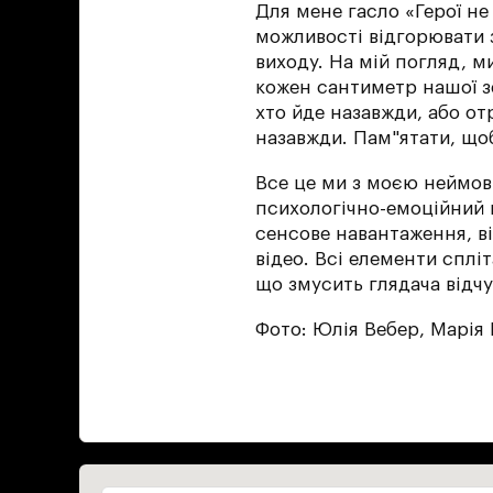
Для мене гасло «Герої н
можливості відгорювати з
виходу. На мій погляд, м
кожен сантиметр нашої зе
хто йде назавжди, або от
назавжди. Пам"ятати, що
Все це ми з моєю неймов
психологічно-емоційний в
сенсове навантаження, ві
відео. Всі елементи сплі
що змусить глядача відчу
Фото: Юлія Вебер, Марія