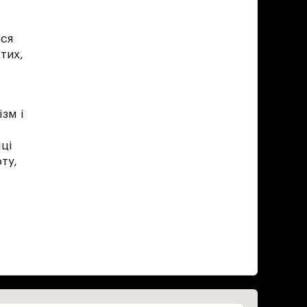
ься
тих,
зм і
нці
ту,