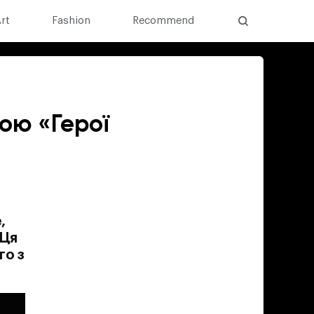
rt
Fashion
Recommend
ою «Герої
,
 Ця
го з