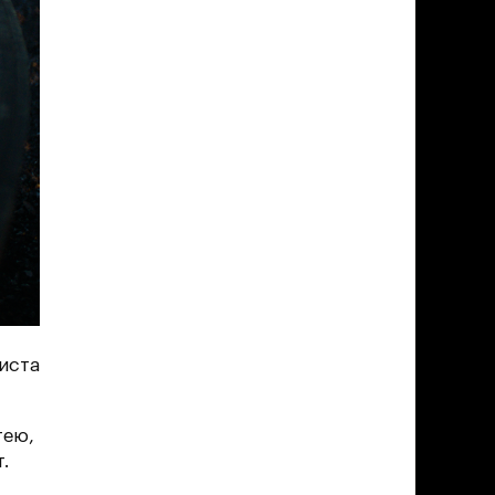
иста
тею,
т.