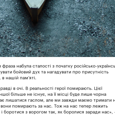
 фраза набула сталості з початку російсько-українсь
увати бойовий дух та нагадувати про присутність
 в нашій памʼяті.
авді в очі. В реальності герої помирають. Цієї
шої більше не існує, на її місці буде лише чорна
ає лишатися гаслом, але ми завжди маємо тримати 
і вони помирають за нас. Тож на нас тепер лежить
 і боротися з ворогом так, як боролися заради нас», 