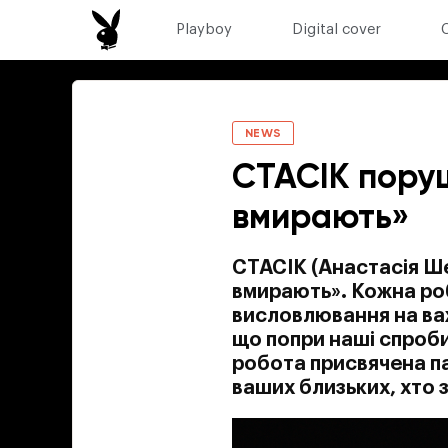
Playboy
Digital cover
NEWS
СТАСІК поруш
вмирають»
СТАСІК (Анастасія Ше
вмирають». Кожна роб
висловлювання на важ
що попри наші спроби 
робота присвячена па
ваших близьких, хто з