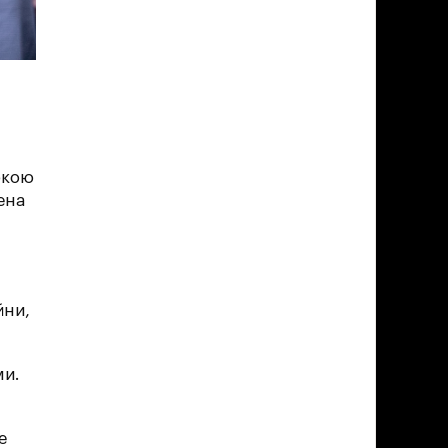
ркою
ена
йни,
ми.
е