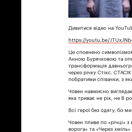
Дивитися відео на YouTu
https://youtu.be/JTUxJN
Це сповнено символізмо
Анною Бурячковою та оп
трансформація давньогр
через річку Стікс. СТАСІ
побратими співачки, з як
Човен навмисно виглядає
яка триває не рік, не 8 ро
Всі герої без одягу, бо 
Човен пливе по «річці» з
ворога» та «Через хміль»