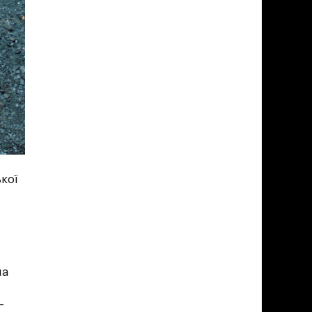
кої
на
–