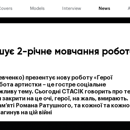
Covers
Models
Interview
News
A
ує 2-річне мовчання робот
вченко) презентує нову роботу «Герої
ота артистки – це гостре соціальне
ливу тему. Сьогодні СТАСІК говорить про те
закрити на це очі, герої, на жаль, вмирають.
м’яті Романа Ратушного, та кожної та кожно
агинув на цій війні