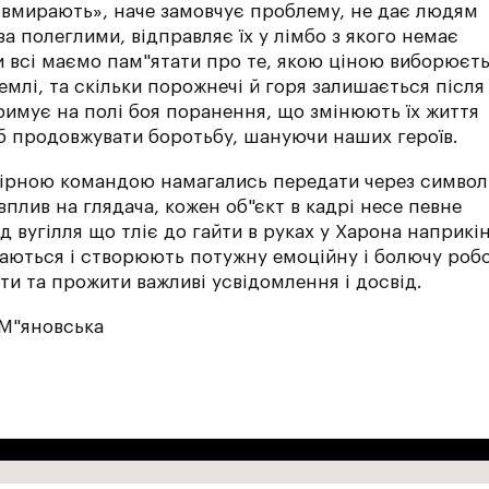
е вмирають», наче замовчує проблему, не дає людям
а полеглими, відправляє їх у лімбо з якого немає
и всі маємо пам"ятати про те, якою ціною виборюєт
млі, та скільки порожнечі й горя залишається після 
римує на полі боя поранення, що змінюють їх життя
б продовжувати боротьбу, шануючи наших героїв.
ірною командою намагались передати через символі
плив на глядача, кожен об"єкт в кадрі несе певне
д вугілля що тліє до гайти в руках у Харона наприкі
таються і створюють потужну емоційну і болючу робо
ти та прожити важливі усвідомлення і досвід.
 М"яновська