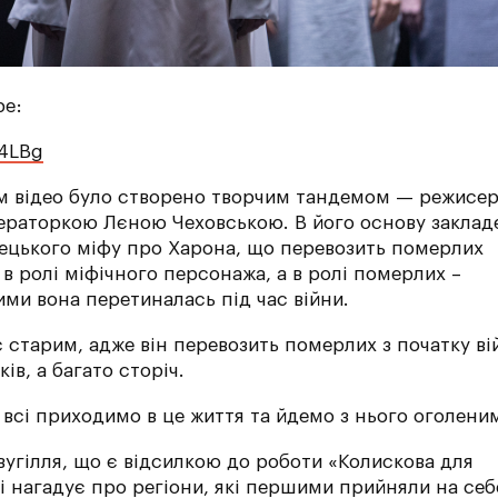
be:
b4LBg
м відео було створено творчим тандемом — режисе
ераторкою Лєною Чеховською. В його основу заклад
ецького міфу про Харона, що перевозить померлих
К в ролі міфічного персонажа, а в ролі померлих –
ими вона перетиналась під час війни.
 старим, адже він перевозить померлих з початку ві
ків, а багато сторіч.
ми всі приходимо в це життя та йдемо з нього оголени
 вугілля, що є відсилкою до роботи «Колиcкова для
 і нагадує про регіони, які першими прийняли на себ