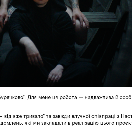
урячкової: Для мене ця робота — надважлива й особ
— від вже тривалої та завжди влучної співпраці з Нас
домлень, які ми закладали в реалізацію цього проєк