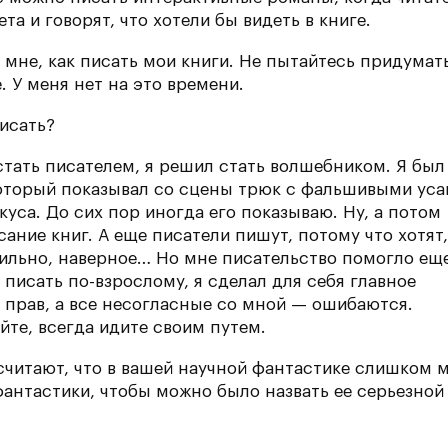
а и говорят, что хотели бы видеть в книге.
е мне, как писать мои книги. Не пытайтесь придумат
. У меня нет на это времени.
писать?
 стать писателем, я решил стать волшебником. Я был
оторый показывал со сцены трюк с фальшивыми уса
уса. До сих пор иногда его показываю. Ну, а потом
ание книг. А еще писатели пишут, потому что хотят,
тильно, наверное… Но мне писательство помогло ещ
л писать по-взрослому, я сделал для себя главное
а прав, а все несогласные со мной — ошибаются.
йте, всегда идите своим путем.
считают, что в вашей научной фантастике слишком 
антастики, чтобы можно было назвать ее серьезной