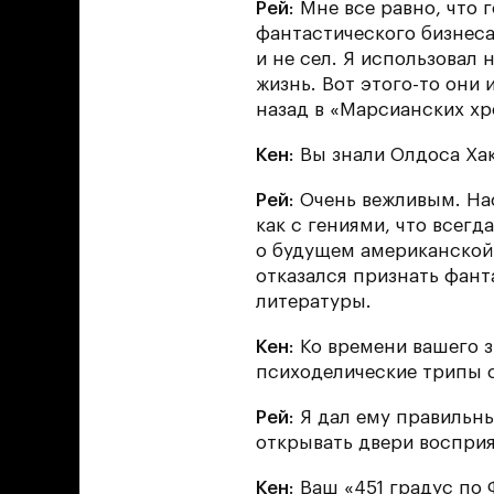
Рей
: Мне все равно, что
фантастического бизнеса
и не сел. Я использовал 
жизнь. Вот этого-то они 
назад в «Марсианских хр
Кен
: Вы знали Олдоса Ха
Рей
: Очень вежливым. Н
как с гениями, что всег
о будущем американской 
отказался признать фант
литературы.
Кен
: Ко времени вашего 
психоделические трипы с
Рей
: Я дал ему правильн
открывать двери восприя
Кен
: Ваш «451 градус по