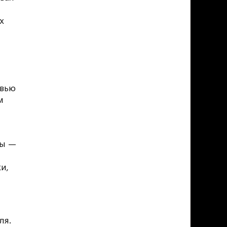
х
рвью
м
ны —
и,
ля.