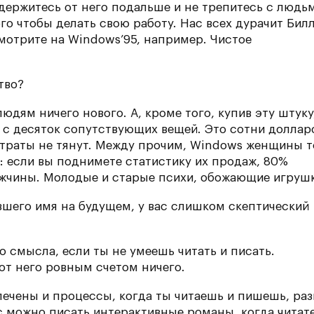
 держитесь от него подальше и не трепитесь с людь
го чтобы делать свою работу. Нас всех дурачит Бил
мотрите на Windows’95, например. Чистое
тво?
людям ничего нового. А, кроме того, купив эту штуку
 с десяток сопутствующих вещей. Это сотни доллар
 траты не тянут. Между прочим, Windows женщины 
: если вы поднимете статистику их продаж, 80%
ужчины. Молодые и старые психи, обожающие игруш
авшего имя на будущем, у вас слишком скептический
го смысла, если ты не умеешь читать и писать.
от него ровным счетом ничего.
влечены и процессы, когда ты читаешь и пишешь, раз
с можно писать интерактивные романы, когда читат