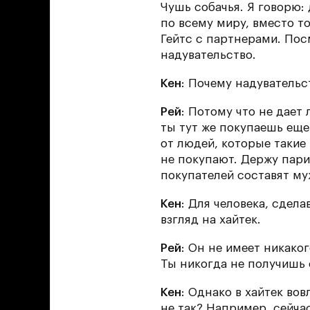
Чушь собачья. Я говорю:
по всему миру, вместо то
Гейтс с партнерами. Пос
надувательство.
Кен
: Почему надувательс
Рей
: Потому что не дает 
ты тут же покупаешь еще
от людей, которые такие
не покупают. Держу пари
покупателей составят м
Кен
: Для человека, сдел
взгляд на хайтек.
Рей
: Он не имеет никако
Ты никогда не получишь 
Кен
: Однако в хайтек во
не так? Например, сейча