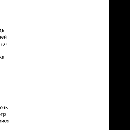
дь
лей
гда
ка
ечь
егр
ийся