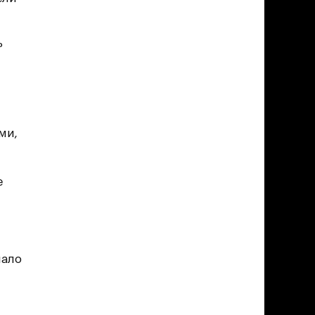
ь
ми,
е
мало