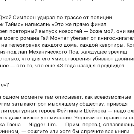
О. Джей Симпсон удирал по трассе от полиции
рк Таймс» написали: «Это же прямо финал
рел повторный выпуск новостей — боже мой, они ве
е моего романа Гай Монтэг убегает от книгосжигате
 на телеэкранах каждого дома, каждой квартиры. Ко
 из-под лап Механического Пса, жаждущее зрелищ
только, что для его умиротворения убивают двойни
ое — это то, что еще 43 года назад я предвидел
те»?
 в одном моменте там описывает, как всевозможные
угим затыкают рот мыслящему обществу, приводя
 литературных героев Фейгина и Шейлока — надо сж
тить даже всякое упоминание. Черным не нравится н
ка Твена — Nigger Jim. — Прим. перев.), сплавляющ
Финном, — сожгите или хотя бы спрячьте все книги