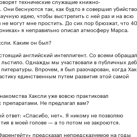
 говорят технические служащие книжно-
. Они беснуются так, как будто я совершил убийство
научную идею, чтобы выстрелить с ней раз и на всю
и не могут мне простить. До сих пор брюзжат, что 40
ониках» я неправильно описал атмосферу Марса.
ксли. Каким он был?
астоящий английский интеллигент. Со всеми обраща
да льстило. Однажды мы участвовали в публичных деб
литературы. Впрочем, я был разочарован, когда Ха
астику единственным путем развития этой самой
знакомства Хаксли уже вовсю практиковал
 препаратами. Не предлагал вам?
ый ответ: «Спасибо, нет». Я никому не позволяю
тия в моей голове — а то потом не закроются.
 Фаренгейту» предсказал непредсказуемое на годы