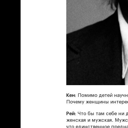
Кен
: Помимо детей науч
Почему женщины интере
Рей
: Что бы там себе ни
женская и мужская. Мужс
что единственное предна