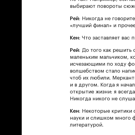
выбирают повороты сюжет
Рей
: Никогда не говорит
«лучший финал» и прочее
Кен
: Что заставляет вас 
Рей
: До того как решить
маленьким мальчиком, к
исчезающими по ходу фок
волшебством стало напис
чтоб их любили. Меркан
и в другом. Когда я нача
открытие жизни: я всегд
Никогда никого не слуша
Кен
: Некоторые критики 
науки и слишком много ф
литературой.