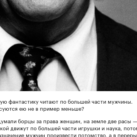
ную фантастику читают по большей части мужчины.
суются ею не в пример меньше?
 думали борцы за права женщин, на земле две расы 
кой движут по большей части игрушки и наука, пото
значение мужчин произвести потомство, а в переры