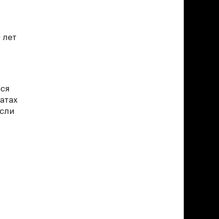
 лет
лся
атах
ксли