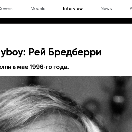
Covers
Models
Interview
News
A
ayboy: Рей Бредберри
лли в мае 1996-го года.