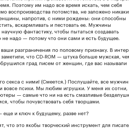
емя. Поэтому им надо все время искать, чем себя
имо воспроизводства потомства, не заложено никаки
женщины, напротив, с ними рождены: они способны
стить, вскармливать и пестовать ее. Мужчины
 научную фантастику, чтобы пытаться создавать
 не надо — потому что они сами и есть будущее.
 ваши разграничения по половому признаку. В инте
о заметили, что CD-ROM — штука больше мужская, че
обрушился град писем от женщин, где вас называли
ого секса с ними! (Смеется.) Послушайте, все мужчи
 и вовсе психи. Мы любим игрушки. У меня их сотни,
ютеры — самые что ни на есть смазливые безделушк
ся, чтобы почувствовать себя творцами.
— еще и ключ к будущему, разве нет?
ят, что это якобы творческий инструмент для писате