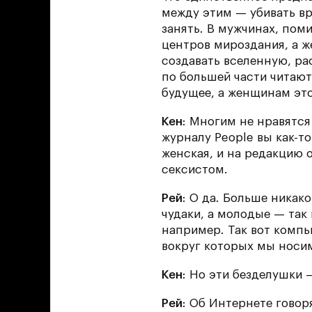
между этим — убивать вр
занять. В мужчинах, пом
центров мироздания, а 
создавать вселенную, ра
по большей части читают
будущее, а женщинам это
Кен
: Многим не нравятся
журналу People вы как-т
женская, и на редакцию 
сексистом.
Рей
: О да. Больше никак
чудаки, а молодые — так
например. Так вот компь
вокруг которых мы носим
Кен
: Но эти безделушки 
Рей
: Об Интернете говор