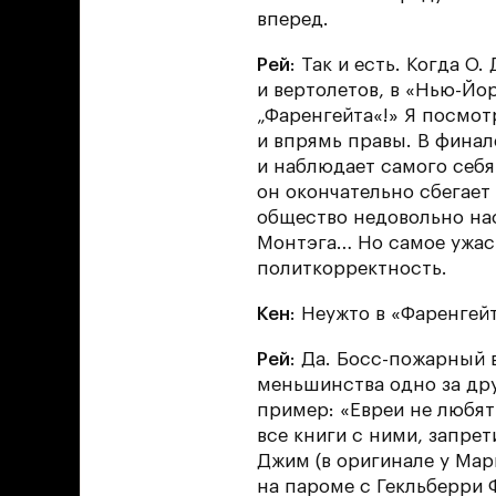
вперед.
Рей
: Так и есть. Когда 
и вертолетов, в «Нью-Йо
„Фаренгейта«!» Я посмот
и впрямь правы. В финал
и наблюдает самого себя
он окончательно сбегает
общество недовольно нас
Монтэга… Но самое ужасн
политкорректность.
Кен
: Неужто в «Фаренгей
Рей
: Да. Босс-пожарный
меньшинства одно за др
пример: «Евреи не любят
все книги с ними, запре
Джим (в оригинале у Мар
на пароме с Гекльберри 