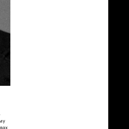
—
му
вах