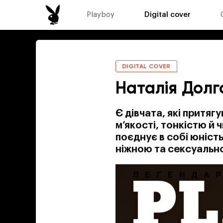
Playboy
Digital cover
DIGITAL COVER
Наталія Долго
Є дівчата, які притяг
м’якості, тонкістю й 
поєднує в собі юність
ніжною та сексуальн