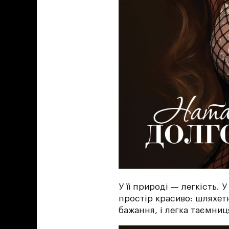
У її природі — легкість. У
простір красиво: шляхетни
бажання, і легка таємниц