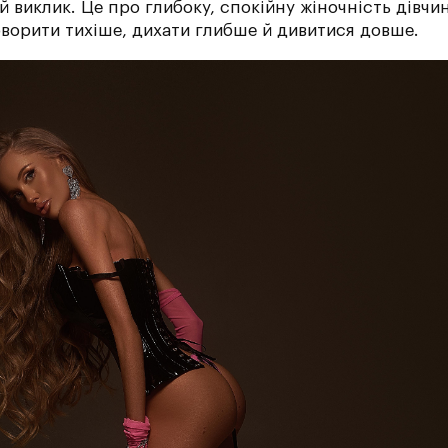
й виклик. Це про глибоку, спокійну жіночність дівчи
оворити тихіше, дихати глибше й дивитися довше.