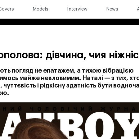
Covers
Models
Interview
News
полова: дівчина, чия ніжніс
ують погляд не епатажем, а тихою вібрацією
чимось майже невловимим. Наталі — з тих, хт
, чуттєвість і рідкісну здатність бути водноч
ою.