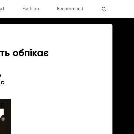
Art
Fashion
Recommend
ть обпікає
о
ас