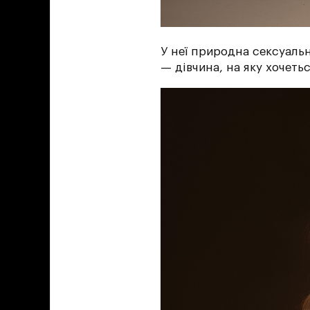
У неї природна сексуальн
— дівчина, на яку хочеть