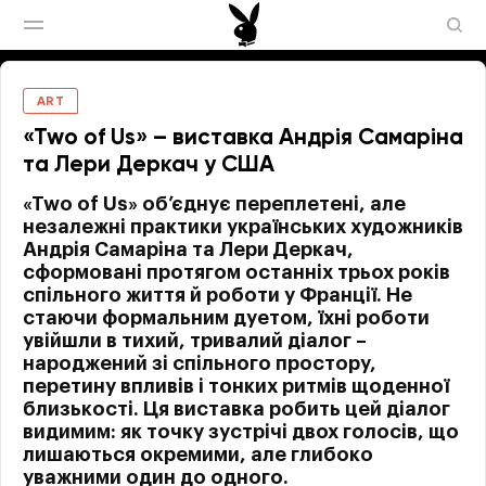
ART
«Two of Us» – виставка Андрія Самаріна
та Лери Деркач у США
«Two of Us» об’єднує переплетені, але
незалежні практики українських художників
Андрія Самаріна та Лери Деркач,
сформовані протягом останніх трьох років
спільного життя й роботи у Франції. Не
стаючи формальним дуетом, їхні роботи
увійшли в тихий, тривалий діалог –
народжений зі спільного простору,
перетину впливів і тонких ритмів щоденної
близькості. Ця виставка робить цей діалог
видимим: як точку зустрічі двох голосів, що
лишаються окремими, але глибоко
уважними один до одного.