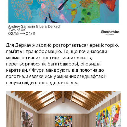
Для Деркач живопис розгортається через історію,
пам’ять і трансформацію. Те, що починалося з
мінімалістичних, інстинктивних жестів,
перетворилося на багатошарові, сновидні
наративи. Фігури мандрують від полотна до
полотна, з’являючись у змінених ландшафтах і
несучи сліди попередніх втілень.