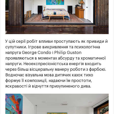
У цій серії робіт впливи проступають як привиди й
супутники. Ігрове викривлення та психологічна
напруга George Condo і Philip Guston
проявляються в моментах абсурду та хроматичної
напруги. Неоекспресіоністська енергія входить
через більш вісцеральну манеру роботи з фарбою.
Водночас візуальна мова дитячих казок тихо
формує її композиції, надаючи їм простоти,
яскравості й відчуття призупиненого дива.