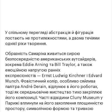
У спільному перегляді абстракція й фігурація
постають не протилежностями, а двома течіями
однієї ріки творення.
Образність Самаріна живиться сирою
безпосередністю американських аутсайдерів,
зокрема Eddie Arning та Bill Traylor, а також
емоційною напругою ранніх
експресіоністів — Ernst Ludwig Kirchner і Edvard
Munch. Фовістичний колір, особливо сяйлива
палітра André Derain, відлунює в його роботах,
тоді як середньовічне мистецтво тихо закріплює
його композиції. Часті відвідини Cluny Museum у
Парижі вплинули на його захоплення площинністю
простору, символічною формою та тривкою