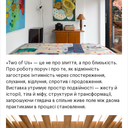
«Two of Us» — це не про злиття, а про близькість.
Про роботу поруч і про те, як відмінність
загострює інтимність через спостереження,
слухання, відлуння, спротив і продовження.
Виставка утримує простір подвійності — жесту й
історії, тіла й міфу, структури й трансформації,
запрошуючи глядача в спільне живе поле між двома
практиками в процесі становлення.