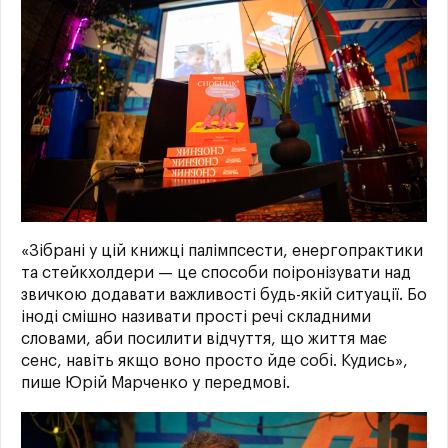
«Зібрані у цій книжці палімпсести, енергопрактики
та стейкхолдери — це способи поіронізувати над
звичкою додавати важливості будь-якій ситуації. Бо
іноді смішно називати прості речі складними
словами, аби посилити відчуття, що життя має
сенс, навіть якщо воно просто йде собі. Кудись»,
пише Юрій Марченко у передмові.