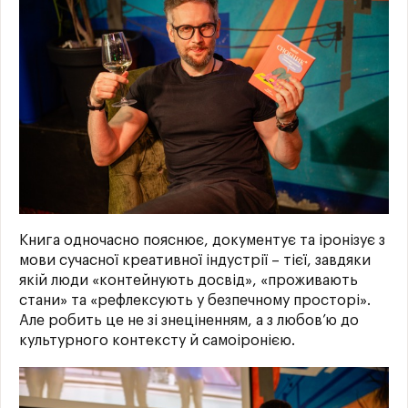
Книга одночасно пояснює, документує та іронізує з
мови сучасної креативної індустрії – тієї, завдяки
якій люди «контейнують досвід», «проживають
стани» та «рефлексують у безпечному просторі».
Але робить це не зі знеціненням, а з любов’ю до
культурного контексту й самоіронією.