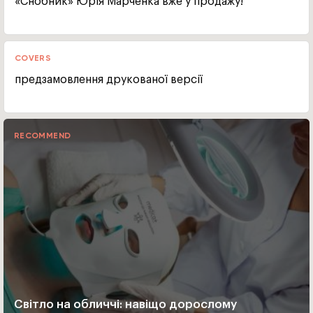
«Снобник» Юрія Марченка вже у продажу!
COVERS
предзамовлення друкованої версії
RECOMMEND
Світло на обличчі: навіщо дорослому