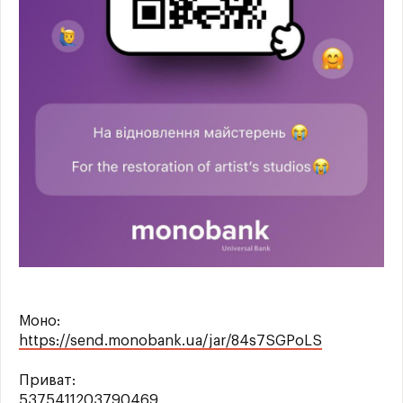
Моно:
https://send.monobank.ua/jar/84s7SGPoLS
Приват:
5375411203790469