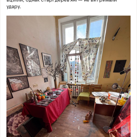
вціліли, однак старі дерев’яні — не витримали
удару.