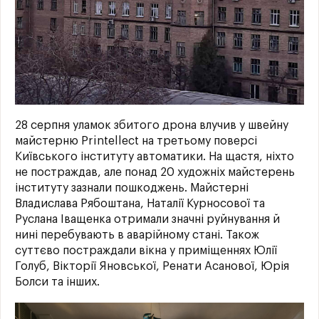
28 серпня уламок збитого дрона влучив у швейну
майстерню Printellect на третьому поверсі
Київського інституту автоматики. На щастя, ніхто
не постраждав, але понад 20 художніх майстерень
інституту зазнали пошкоджень. Майстерні
Владислава Рябоштана, Наталії Курносової та
Руслана Іващенка отримали значні руйнування й
нині перебувають в аварійному стані. Також
суттєво постраждали вікна у приміщеннях Юлії
Голуб, Вікторії Яновської, Ренати Асанової, Юрія
Болси та інших.