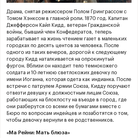
Драма, снятая режиссером Полом Гринграссом с
Томом Хэнксом в главной роли. 1870 год. Капитан
Джефферсон Кайл Кидд, ветеран Гражданской
войны, бывший член Конфедератов, теперь
зарабатывает на жизнь чтением газет в маленьких
городках по десять центов за человека. После
одного из таких вечеров, дорогой к следующему
городу Кидд наталкивается на опрокинутый
фургон. Вблизи он находит тело темнокожего
солдата и 10-летнюю светлокожих девочку по
имени Иоганна, которая одета как индианка. После
встречи с патрулем Армии Союза, Кидду поручают
отвезти девушку к должностным лицам Союза,
работающих на блокпосту на въезде в город, где
они разберутся со всеми ее бумагами вместе с
Бюро по вопросам индейцев и позаботятся о том,
чтобы девочку вернули в ее родственников.
«Ма Рейни: Мать блюза»