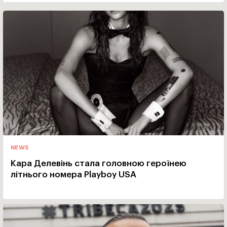
NEWS
Кара Делевінь стала головною героїнею
літнього номера Playboy USA