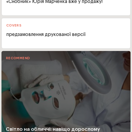
«Снобник» Юрія Марченка вже у продажу!
COVERS
предзамовлення друкованої версії
RECOMMEND
Світло на обличчі: навіщо дорослому