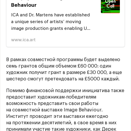
Behaviour
ICA and Dr. Martens have established
a unique series of artists’ moving
image production grants enabling UK-
based emerging artists to make new
www.ica.art
work for inclusion in Image Behaviour
2021.
В рамках совместной программы будет выделено
семь грантов общим объемом £60 000: один
художник получит грант в размере £30 000, а еще
шестеро смогут претендовать на £5000 каждый.
Помимо финансовой поддержки инициатива также
предоставит художникам-победителям
возможность представить свои работы
на совместной выставке Image Behaviour.
Институт проводит эти выставки ежегодно
на протяжении десятилетий, в свое время в них
принимали участие такие художники, как Дерек