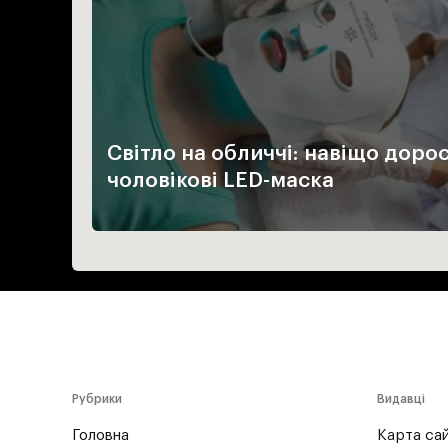
Світло на обличчі: навіщо доро
чоловікові LED-маска
Рубрики
Видавці
Головна
Карта са