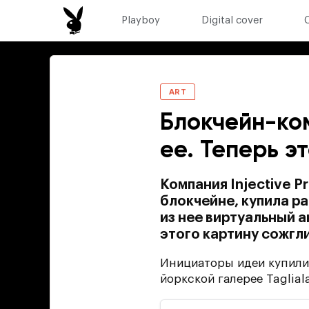
Playboy
Digital cover
ART
Блокчейн-ком
ее. Теперь э
Компания Injective P
блокчейне, купила р
из нее виртуальный 
этого картину сожгли
Инициаторы идеи купили 
йоркской галерее Tagliala