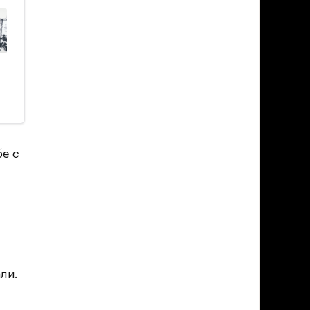
бе с
ли.