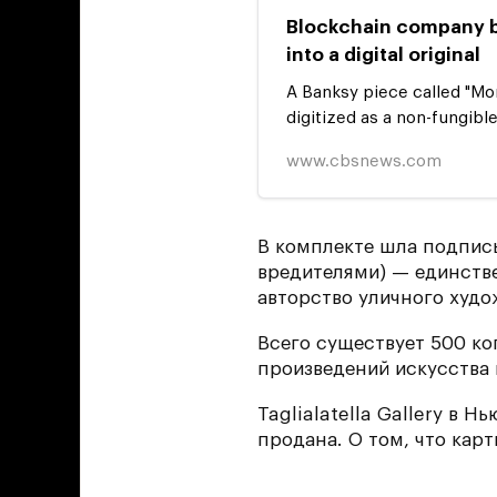
Blockchain company bu
into a digital original
A Banksy piece called "Mor
digitized as a non-fungibl
www.cbsnews.com
В комплекте шла подпись
вредителями) — единств
авторство уличного худо
Всего существует 500 ко
произведений искусства 
Taglialatella Gallery в 
продана. О том, что карт