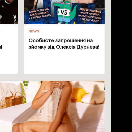
NEWS
Особисте запрошення на
і
зйомку від Олексія Дурнєва!