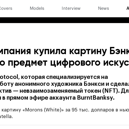
Covers
Models
Interview
News
A
пания купила картину Бэнк
то предмет цифрового иску
rotocol, которая специализируется на
аботу анонимного художника Бэнкси и сдела
актив — невзаимозаменяемый токен (NFT). Дл
 в прямом эфире аккаунта BurntBanksy.
картину «Morons (White)» за 95 тыс. долларов в нью
tella.