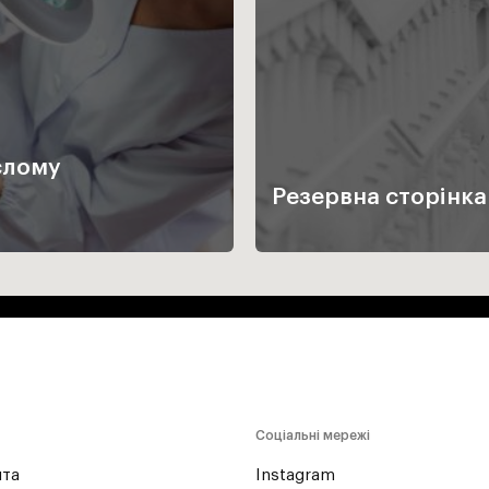
слому
Резервна сторінка
Соціальні мережі
йта
Instagram