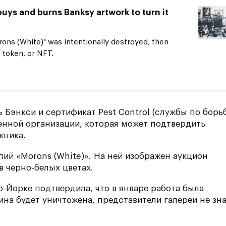
ys and burns Banksy artwork to turn it
ons (White)" was intentionally destroyed, then
e token, or NFT.
 Бэнкси и сертификат Pest Control (службы по борь
енной организации, которая может подтвердить
жника.
пий «Morons (White)». На ней изображен аукцион
в черно-белых цветах.
Нью-Йорке подтвердила, что в январе работа была
ина будет уничтожена, представители галереи не зна