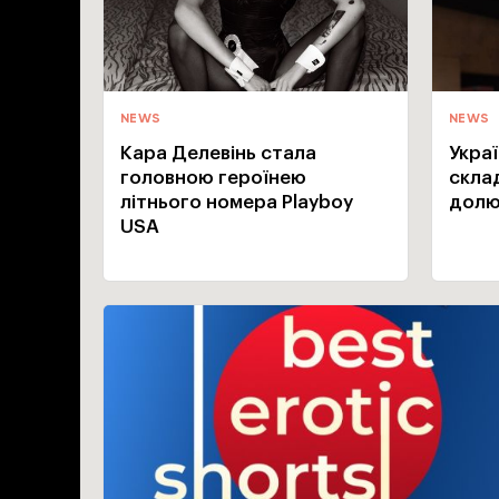
NEWS
NEWS
Кара Делевінь стала
Укра
головною героїнею
склад
літнього номера Playboy
долю
USA