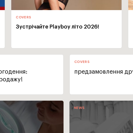
COVERS
Зустрічайте Playboy літо 2026!
COVERS
огодення:
предзамовлення дру
продажу!
NEWS