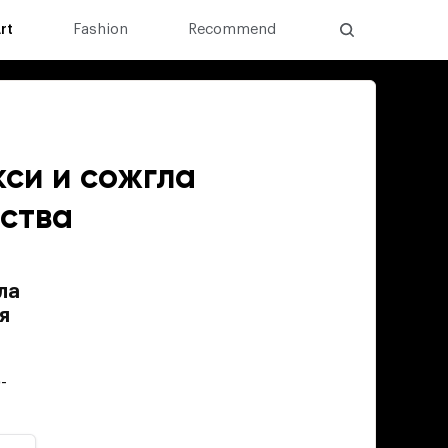
rt
Fashion
Recommend
си и сожгла
сства
ла
я
-