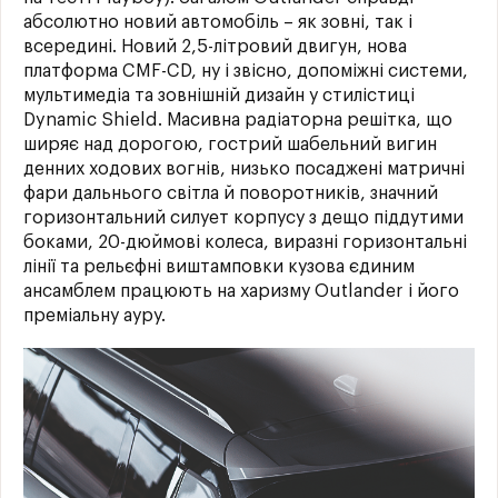
абсолютно новий автомобіль – як зовні, так і
всередині. Новий 2,5-літровий двигун, нова
платформа CMF-CD, ну і звісно, допоміжні системи,
мультимедіа та зовнішній дизайн у стилістиці
Dynamic Shield. Масивна радіаторна решітка, що
ширяє над дорогою, гострий шабельний вигин
денних ходових вогнів, низько посаджені матричні
фари дальнього світла й поворотників, значний
горизонтальний силует корпусу з дещо піддутими
боками, 20-дюймові колеса, виразні горизонтальні
лінії та рельєфні виштамповки кузова єдиним
ансамблем працюють на харизму Outlander і його
преміальну ауру.