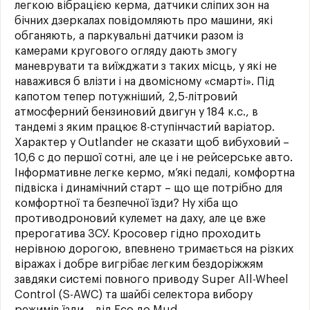
легкою вібрацією керма, датчики сліпих зон на
бічних дзеркалах повідомляють про машини, які
обганяють, а паркувальні датчики разом із
камерами кругового огляду дають змогу
маневрувати та виїжджати з таких місць, у які не
наважився б влізти і на двомісному «смарті». Під
капотом тепер потужніший, 2,5-літровий
атмосферний бензиновий двигун у 184 к.с., в
тандемі з яким працює 8-ступінчастий варіатор.
Характер у Outlander не сказати щоб вибуховий –
10,6 с до першої сотні, але це і не рейсерське авто.
Інформативне легке кермо, м’які педалі, комфортна
підвіска і динамічний старт – що ще потрібно для
комфортної та безпечної їзди? Ну хіба що
противодроновий кулемет на даху, але це вже
прерогатива ЗСУ. Кросовер гідно проходить
нерівною дорогою, впевнено тримається на різких
віражах і добре вигрібає легким бездоріжжям
завдяки системі повного приводу Super All-Wheel
Control (S-AWC) та шайбі селектора вибору
режимів їзди – від Eco до Mud.