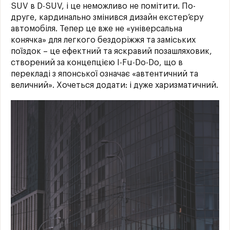
SUV в D-SUV, і це неможливо не помітити. По-
друге, кардинально змінився дизайн екстер’єру
автомобіля. Тепер це вже не «універсальна
конячка» для легкого бездоріжжя та заміських
поїздок – це ефектний та яскравий позашляховик,
створений за концепцією I-Fu-Do-Do, що в
перекладі з японської означає «автентичний та
величний». Хочеться додати: і дуже харизматичний.