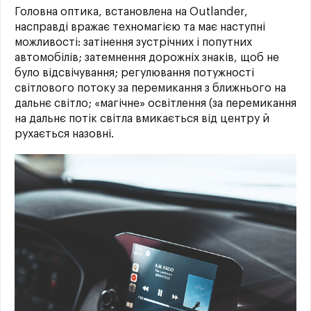
Головна оптика, встановлена на Outlander,
насправді вражає техномагією та має наступні
можливості: затінення зустрічних і попутних
автомобілів; затемнення дорожніх знаків, щоб не
було відсвічування; регулювання потужності
світлового потоку за перемикання з ближнього на
дальнє світло; «магічне» освітлення (за перемикання
на дальнє потік світла вмикається від центру й
рухається назовні.