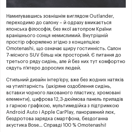
Намилувавшись зовнішнім виглядом Outlander,
переходимо до салону – й одразу вмикається
японська філософія, без якої автопром Країни
вранішнього сонця немислимий. Внутрішній
простір оформлено згідно з концепцією
Omotenashi, що означає щиру гостинність. Салон
7-місного SUV більш ніж просторий. Є питання до
третього ряду сидінь, але й без них тут комфортно
сядуть п’ятеро дорослих людей.
Стильний дизайн інтер’єру, вже без жодних натяків
на утилітарність (шкіряне оздоблення сидінь,
вставки чорного лакованого пластику, хромовані
елементи), цифрова 12,3-дюймова панель приладів
з гарною графікою, мультимедійка з підтримкою
Android Auto і Apple CarPlay, панорамний люк,
бездротова зарядка смартфона, бездоганна
акустика Bose... Справді 100 % Omotenashi!