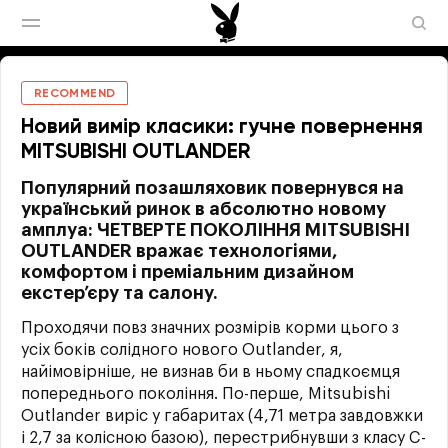
RECOMMEND
Новий вимір класики: гучне повернення
MITSUBISHI OUTLANDER
Популярний позашляховик повернувся на
український ринок в абсолютно новому
амплуа: ЧЕТВЕРТЕ ПОКОЛІННЯ MITSUBISHI
OUTLANDER вражає технологіями,
комфортом і преміальним дизайном
екстер’єру та салону.
Проходячи повз значних розмірів корми цього з
усіх боків солідного нового Outlander, я,
найімовірніше, не визнав би в ньому спадкоємця
попереднього покоління. По-перше, Mitsubishi
Outlander виріс у габаритах (4,71 метра завдовжки
і 2,7 за колісною базою), перестрибнувши з класу C-