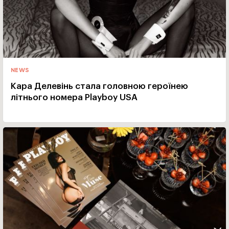
NEWS
Кара Делевінь стала головною героїнею
літнього номера Playboy USA