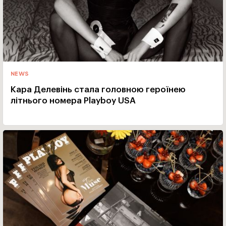
NEWS
Кара Делевінь стала головною героїнею
літнього номера Playboy USA