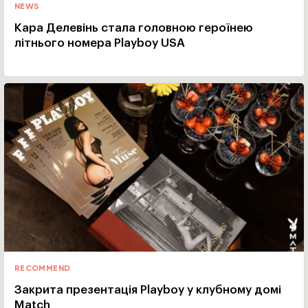
NEWS
Кара Делевінь стала головною героїнею
літнього номера Playboy USA
RECOMMEND
Закрита презентація Playboy у клубному домі
Match