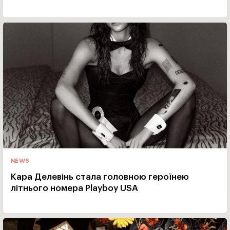
NEWS
Кара Делевінь стала головною героїнею
літнього номера Playboy USA