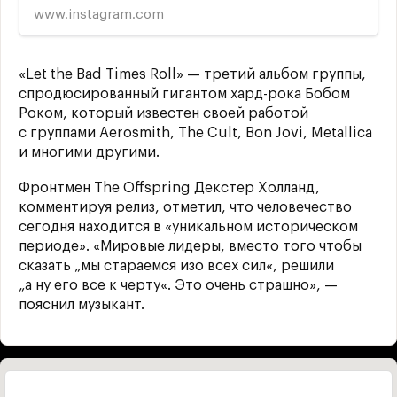
sharing around the world.
www.instagram.com
«Let the Bad Times Roll» — третий альбом группы,
спродюсированный гигантом хард-рока Бобом
Роком, который известен своей работой
с группами Aerosmith, The Cult, Bon Jovi, Metallica
и многими другими.
Фронтмен The Offspring Декстер Холланд,
комментируя релиз, отметил, что человечество
сегодня находится в «уникальном историческом
периоде». «Мировые лидеры, вместо того чтобы
сказать „мы стараемся изо всех сил«, решили
„а ну его все к черту«. Это очень страшно», —
пояснил музыкант.