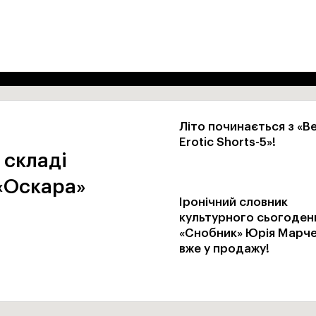
Літо починається з «B
Erotic Shorts-5»!
 складі
 «Оскара»
Іронічний словник
культурного сьогоден
«Снобник» Юрія Марч
вже у продажу!