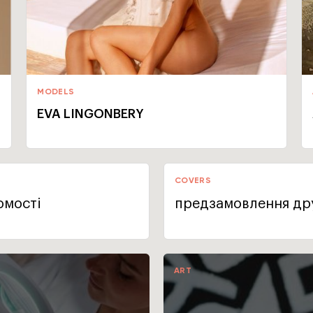
MODELS
EVA LINGONBERY
COVERS
омості
предзамовлення дру
ART