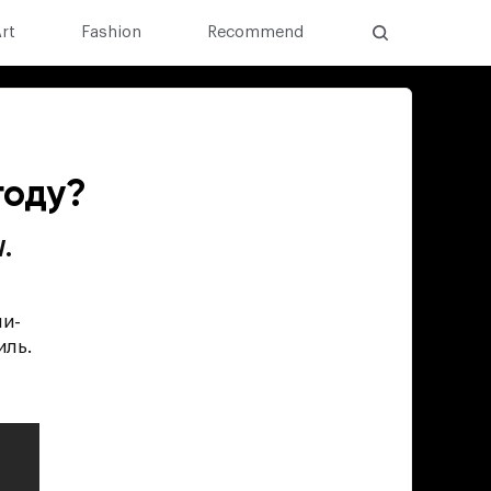
rt
Fashion
Recommend
году?
.
ми-
иль.