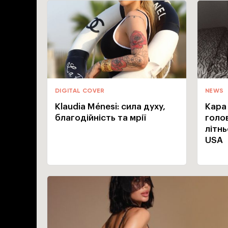
DIGITAL COVER
NEWS
Klaudia Ménesi: сила духу,
Кара
благодійність та мрії
голо
літн
USA