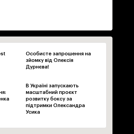
est
Особисте запрошення на
зйомку від Олексія
Дурнєва!
В Україні запускають
ня:
масштабний проєкт
енка
розвитку боксу за
підтримки Олександра
Усика