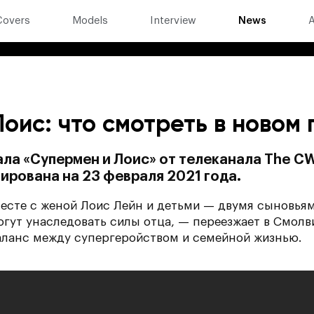
Covers
Models
Interview
News
A
оис: что смотреть в новом 
ла «Супермен и Лоис» от телеканала The CW
ирована на 23 февраля 2021 года.
есте с женой Лоис Лейн и детьми — двумя сыновья
гут унаследовать силы отца, — переезжает в Смолв
аланс между супергеройством и семейной жизнью.