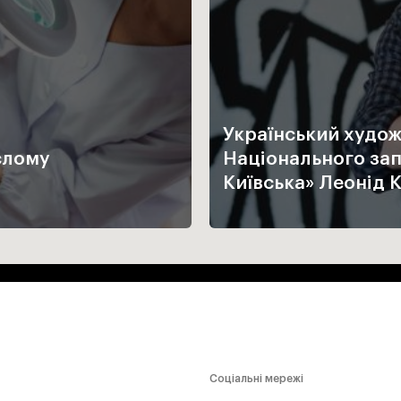
Український худож
слому
Національного зап
Київська» Леоні
Соціальні мережі