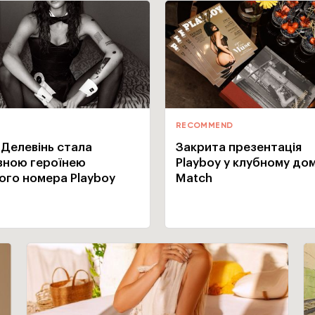
RECOMMEND
 Делевінь стала
Закрита презентація
вною героїнею
Playboy у клубному дом
ього номера Playboy
Match