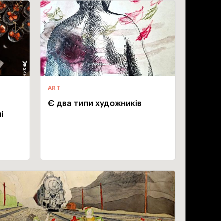
ART
Є два типи художників
і