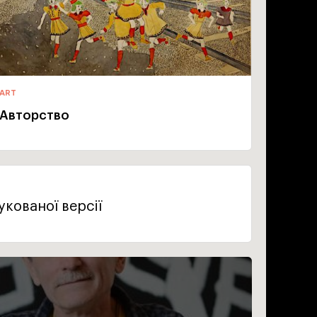
ART
Авторство
кованої версії