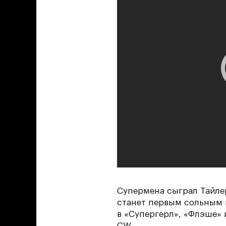
Супермена сыграл Тайлер
станет первым сольным 
в «Супергерл», «Флэше» 
CW.