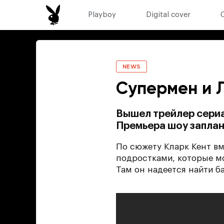
Playboy
Digital cover
NEWS
Супермен и Л
Вышел трейлер сериа
Премьера шоу заплан
По сюжету Кларк Кент вм
подростками, которые мо
Там он надеется найти б