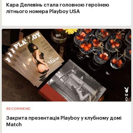
Кара Делевінь стала головною героїнею
літнього номера Playboy USA
RECOMMEND
Закрита презентація Playboy у клубному домі
Match