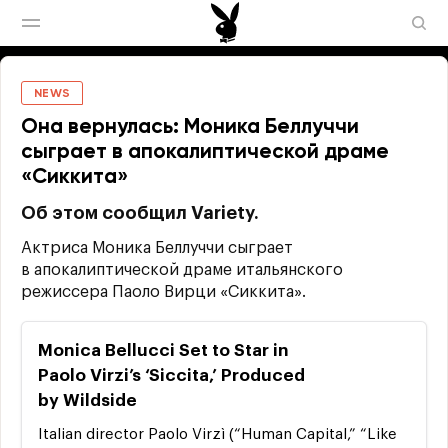
NEWS
Она вернулась: Моника Беллуччи
сыграет в апокалиптической драме
«Сиккита»
Об этом сообщил Variety.
Актриса Моника Беллуччи сыграет
в апокалиптической драме итальянского
режиссера Паоло Вирци «Сиккита».
Monica Bellucci Set to Star in
Paolo Virzi’s ‘Siccita,’ Produced
by Wildside
Italian director Paolo Virzì (“Human Capital,” “Like