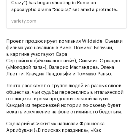
Crazy”) has begun shooting in Rome on
apocalyptic drama “Siccità,” set amid a protracted
drought in the Ital…
variety.com
Проект продюсирует компания Wildside. Съемки
фильма уже начались в Риме. Помимо Белуччи,
в картине участвуют Сара
Серрайокко(«Безжалостный»), Сильвио Орландо
(«Молодой папа»), Валерио Мастандреа, Элена
Льетти, Клаудия Пандольфи и Томмазо Раньо.
Лента расскажет о группе людей из разных слоев
общества, чьи судьбы пересеклись в итальянской
столице во время продолжительной засухи.
Каждый из персонажей истории по-своему будет
искать искупление на фоне стихийного бедствия.
Сценарий «Сиккиты» написали Франческа
Аркибуджи («В поисках праздника», «Как