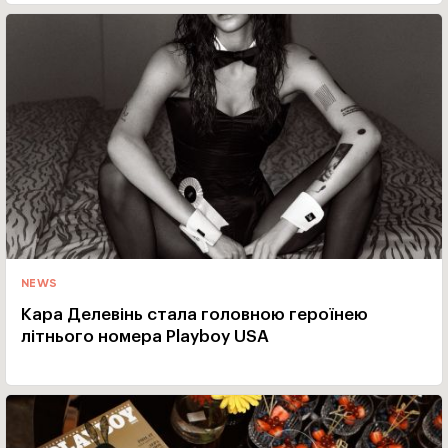
NEWS
Кара Делевінь стала головною героїнею
літнього номера Playboy USA