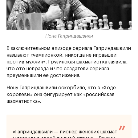
Нона Гаприндашвили
В заключительном эпизоде сериала Гаприндашвили
называют «чемпионкой, никогда не игравшей
против мужчин». Грузинская шахматистка заявила,
что это неправда и что создатели сериала
преуменьшили ее достижения.
Нону Гаприндашвили оскорбило, что в «Ходе
королевы» она фигурирует как «российская
шахматистка».
«Гаприндашвили — пионер женских шахмат