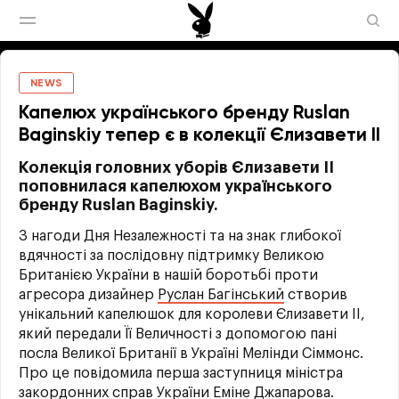
NEWS
Капелюх українського бренду Ruslan
Baginskiy тепер є в колекції Єлизавети II
Колекція головних уборів Єлизавети II
поповнилася капелюхом українського
бренду Ruslan Baginskiy.
З нагоди Дня Незалежності та на знак глибокої
вдячності за послідовну підтримку Великою
Британією України в нашій боротьбі проти
агресора дизайнер
Руслан Багінський
створив
унікальний капелюшок для королеви Єлизавети II,
який передали Її Величності з допомогою пані
посла Великої Британії в Україні Мелінди Сіммонс.
Про це повідомила перша заступниця міністра
закордонних справ України Еміне Джапарова.