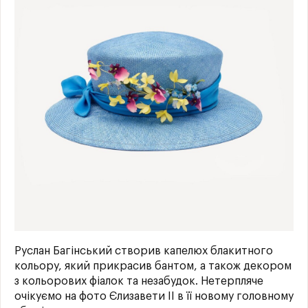
Руслан Багінський створив капелюх блакитного
кольору, який прикрасив бантом, а також декором
з кольорових фіалок та незабудок. Нетерпляче
очікуємо на фото Єлизавети II в її новому головному