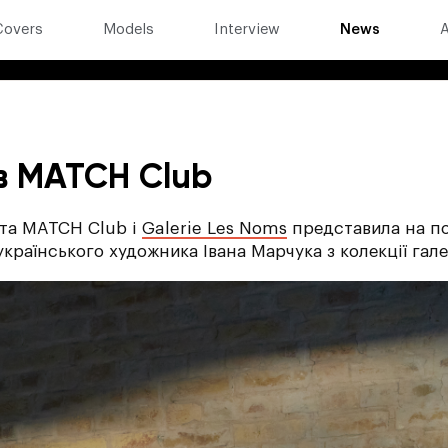
Covers
Models
Interview
News
A
в MATCH Club
ота MATCH Club і
Galerie Les Noms
представила на п
українського художника Івана Марчука з колекції гале