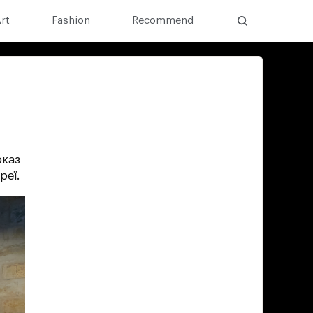
rt
Fashion
Recommend
оказ
реї.