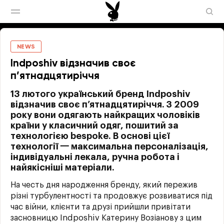
NEWS
Indposhiv відзначив своє
п’ятнадцятиріччя
13 лютого український бренд Indposhiv
відзначив своє п’ятнадцятиріччя. З 2009
року вони одягають найкращих чоловіків
країни у класичний одяг, пошитий за
технологією bespoke. В основі цієї
технології 一 максимальна персоналізація,
індивідуальні лекала, ручна робота і
найякісніші матеріали.
На честь дня народження бренду, який пережив
різні турбулентності та продовжує розвиватися під
час війни, клієнти та друзі прийшли привітати
засновницю Indposhiv Катерину Возіанову з цим