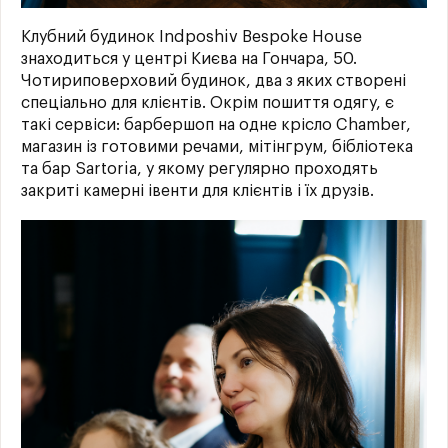
Клубний будинок Indposhiv Bespoke House
знаходиться у центрі Києва на Гончара, 50.
Чотириповерховий будинок, два з яких створені
спеціально для клієнтів. Окрім пошиття одягу, є
такі сервіси: барбершоп на одне крісло Chamber,
магазин із готовими речами, мітінгрум, бібліотека
та бар Sartoria, у якому регулярно проходять
закриті камерні івенти для клієнтів і їх друзів.