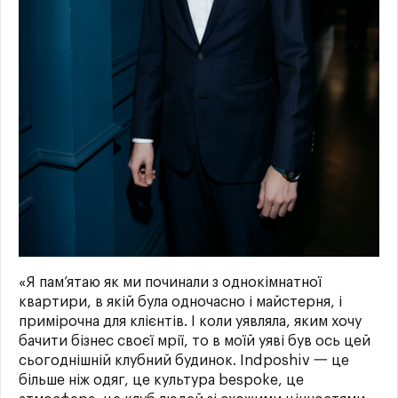
«Я пам’ятаю як ми починали з однокімнатної
квартири, в якій була одночасно і майстерня, і
примірочна для клієнтів. І коли уявляла, яким хочу
бачити бізнес своєї мрії, то в моїй уяві був ось цей
сьогоднішній клубний будинок. Indposhiv 一 це
більше ніж одяг, це культура bespoke, це