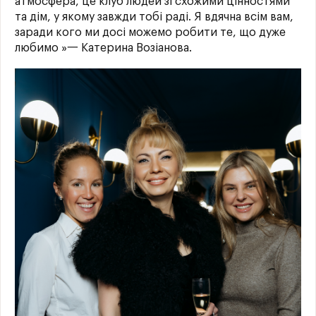
атмосфера, це клуб людей зі схожими цінностями
та дім, у якому завжди тобі раді. Я вдячна всім вам,
заради кого ми досі можемо робити те, що дуже
любимо »一 Катерина Возіанова.