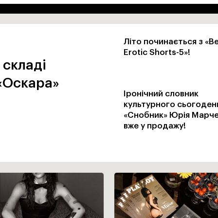
Літо починається з «B
Erotic Shorts-5»!
 складі
 «Оскара»
Іронічний словник
культурного сьогоден
«Снобник» Юрія Марч
вже у продажу!