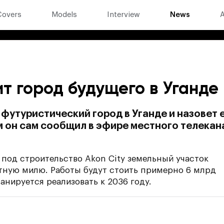
Covers
Models
Interview
News
A
т город будущего в Уганде
футуристический город в Уганде и назовет 
ом он сам сообщил в эфире местного телекан
под строительство Akon City земельный участок
тную милю. Работы будут стоить примерно 6 млрд
анируется реализовать к 2036 году.