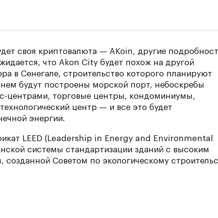
будет своя криптовалюта — AKoin, другие подробнос
жидается, что Akon City будет похож на другой
ра в Сенегале, строительство которого планируют
В нем будут построены морской порт, небоскребы
ес-центрами, торговые центры, кондоминиумы,
 технологический центр — и все это будет
нечной энергии.
икат LEED (Leadership in Energy and Environmental
анской системы стандартизации зданий с высоким
, созданной Советом по экологическому строительс