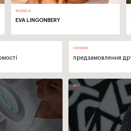
MODELS
EVA LINGONBERY
COVERS
омості
предзамовлення дру
ART