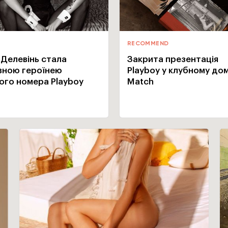
RECOMMEND
 Делевінь стала
Закрита презентація
вною героїнею
Playboy у клубному дом
ього номера Playboy
Match