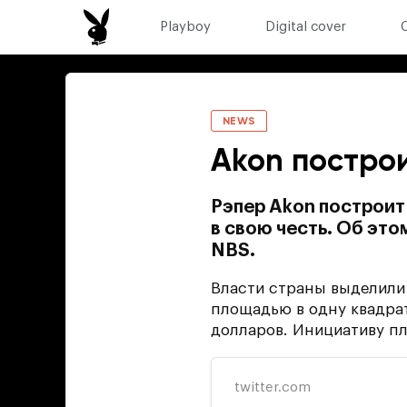
Playboy
Digital cover
NEWS
Akon построи
Рэпер Akon построит 
в свою честь. Об эт
NBS.
Власти страны выделили 
площадью в одну квадра
долларов. Инициативу пл
twitter.com