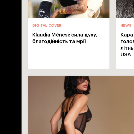
DIGITAL COVER
NEWS
Klaudia Ménesi: сила духу,
Кара
благодійність та мрії
голо
літн
USA