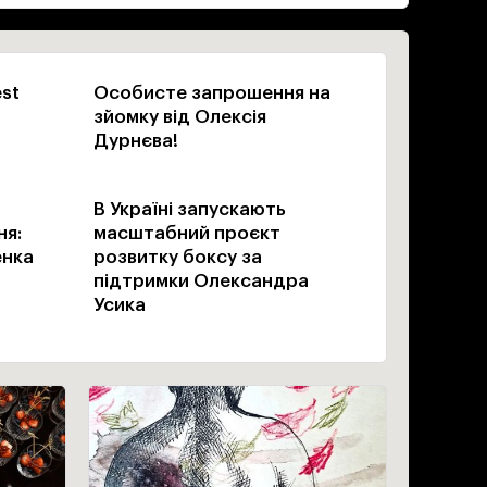
est
Особисте запрошення на
зйомку від Олексія
Дурнєва!
В Україні запускають
ня:
масштабний проєкт
енка
розвитку боксу за
підтримки Олександра
Усика