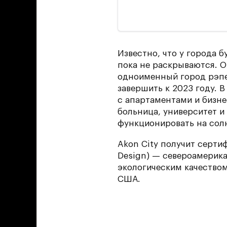
Известно, что у города 
пока не раскрываются. О
одноименный город рэпе
завершить к 2023 году. 
с апартаментами и бизн
больница, университет и
функционировать на сол
Akon City получит сертиф
Design) — североамерик
экологическим качеством
США.