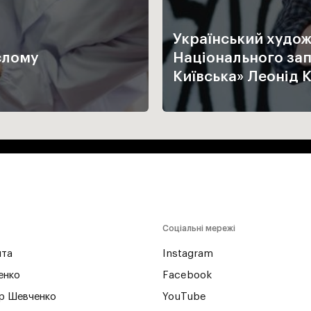
Український худож
слому
Національного зап
Київська» Леоні
Соціальні мережі
йта
Instagram
енко
Facebook
р Шевченко
YouTube