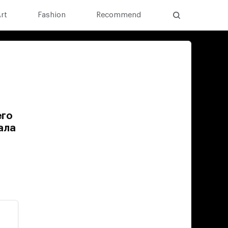
rt
Fashion
Recommend
его
ала