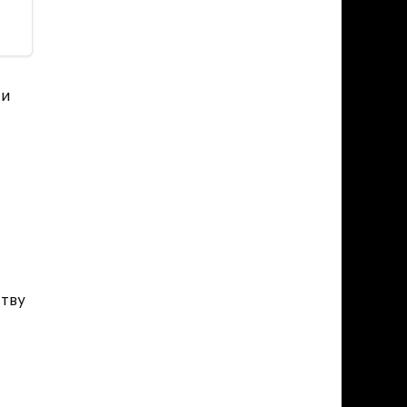
ти
тву