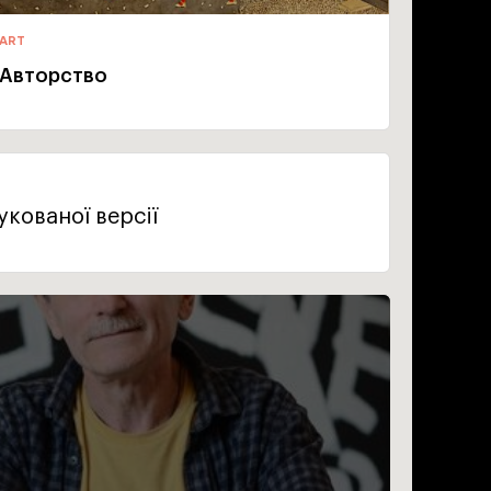
ART
Авторство
кованої версії