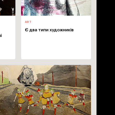
ART
Є два типи художників
і