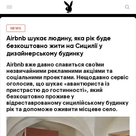
NEWS
Аirbnb шукає людину, яка рік буде
безкоштовно жити на Сицилії у
дизайнерському будинку
Airbnb вже давно славиться своїми
незвичайними рекламними акціями та
соціальними проектами. Нещодавно сервіс
оголосив, що шукає «авантюриста із
пристрастю до гостинності», який
безкоштовно проживе у
відреставрованому сицилійському будинку
рік та допоможе оживити місцеве село.