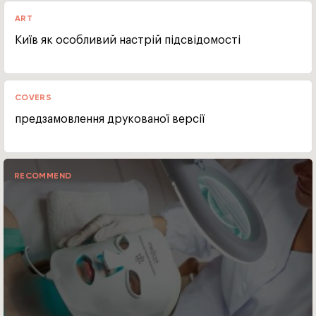
ART
Київ як особливий настрій підсвідомості
COVERS
предзамовлення друкованої версії
RECOMMEND