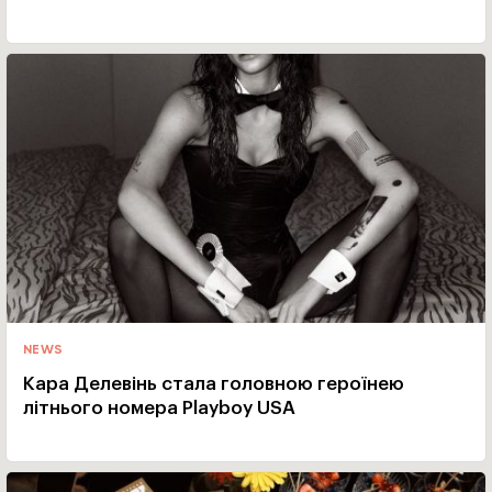
NEWS
Кара Делевінь стала головною героїнею
літнього номера Playboy USA