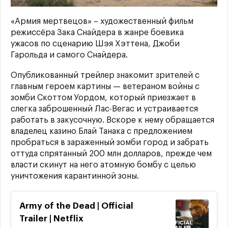
«Армия мертвецов» – художественный фильм
режиссёра Зака Снайдера в жанре боевика
ужасов по сценарию Шэя Хэттена, Джоби
Гарольда и самого Снайдера.
Опубликованный трейлер знакомит зрителей с
главным героем картины — ветераном войны с
зомби Скоттом Уордом, который приезжает в
слегка заброшенный Лас-Вегас и устраивается
работать в закусочную. Вскоре к нему обращается
владелец казино Блай Танака с предложением
пробраться в зараженный зомби город и забрать
оттуда спрятанный 200 млн долларов, прежде чем
власти скинут на него атомную бомбу с целью
уничтожения карантинной зоны.
Army of the Dead | Official
Trailer | Netflix