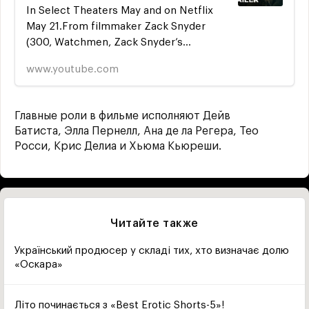
In Select Theaters May and on Netflix
May 21.From filmmaker Zack Snyder
(300, Watchmen, Zack Snyder’s
Justice League), ARMY OF THE DEAD
www.youtube.com
takes place following...
Главные роли в фильме исполняют Дейв
Батиста, Элла Пернелл, Ана де ла Регера, Тео
Росси, Крис Делиа и Хьюма Кьюреши.
Читайте также
Український продюсер у складі тих, хто визначає долю
«Оскара»
Літо починається з «Best Erotic Shorts-5»!