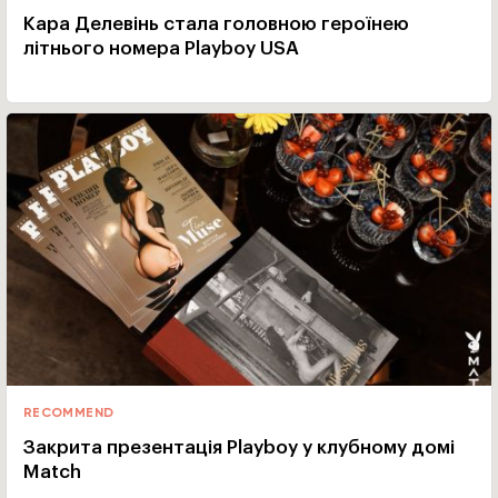
Кара Делевінь стала головною героїнею
літнього номера Playboy USA
RECOMMEND
Закрита презентація Playboy у клубному домі
Match