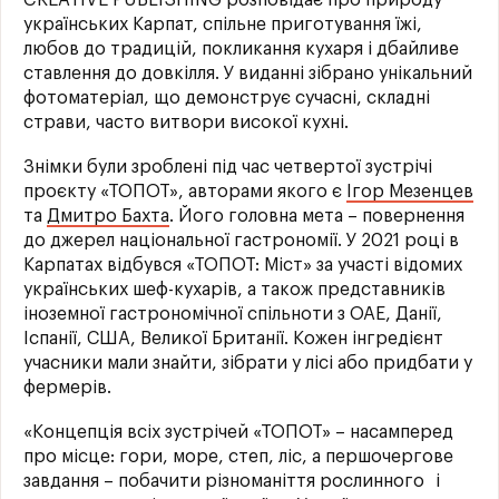
CREATIVE PUBLISHING розповідає про природу
українських Карпат, спільне приготування їжі,
любов до традицій, покликання кухаря і дбайливе
ставлення до довкілля. У виданні зібрано унікальний
фотоматеріал, що демонструє сучасні, складні
страви, часто витвори високої кухні.
Знімки були зроблені під час четвертої зустрічі
проєкту «ТОПОТ», авторами якого є
Ігор Мезенцев
та
Дмитро Бахта
. Його головна мета – повернення
до джерел національної гастрономії. У 2021 році в
Карпатах відбувся «ТОПОТ: Міст» за участі відомих
українських шеф-кухарів, а також представників
іноземної гастрономічної спільноти з ОАЕ, Данії,
Іспанії, США, Великої Британії. Кожен інгредієнт
учасники мали знайти, зібрати у лісі або придбати у
фермерів.
«Концепція всіх зустрічей «ТОПОТ» – насамперед
про місце: гори, море, степ, ліс, а першочергове
завдання – побачити різноманіття рослинного і