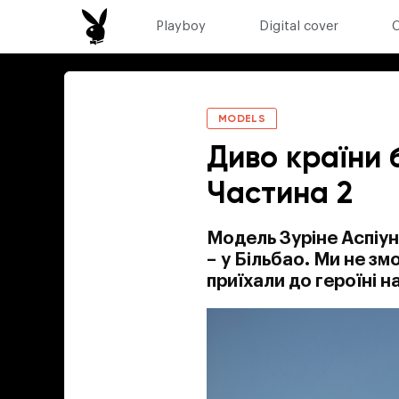
Playboy
Digital cover
MODELS
Диво країни б
Частина 2
Модель Зуріне Аспіун
– у Більбао. Ми не зм
приїхали до героїні н