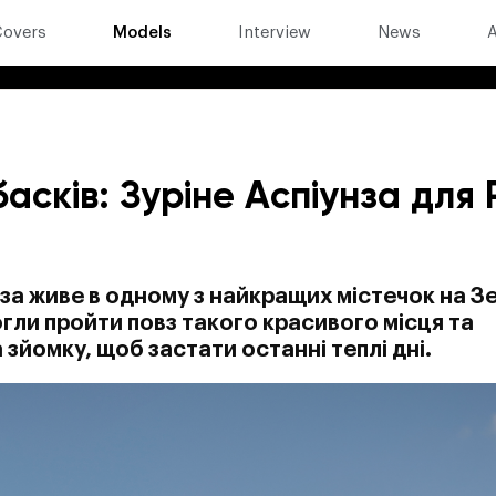
Covers
Models
Interview
News
A
асків: Зуріне Аспіунза для 
за живе в одному з найкращих містечок на З
огли пройти повз такого красивого місця та
а зйомку, щоб застати останні теплі дні.