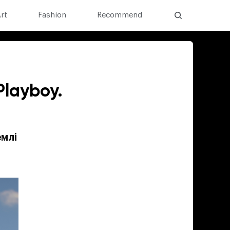
rt
Fashion
Recommend
Playboy.
емлі