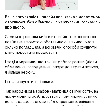
Ваша популярність онлайн пов"язана з марафоном
стрункості без обмежень в харчуванні. Розкажіть
про нього.
Саме моє рішення вийти в онлайн тонкою ниткою
пов"язане з товстою обставиною: в якийсь час я
сильно погладшала, а всі звичні способи схуднути
різко перестали працювати.
І тоді я вирішила, що так, як робила раніше (дієти,
обмеження, голодування, спорт до втрати пульсу),
я більше не хочу.
І почала шукати інші шляхи.
Так народився марафон «Матриця стрункості», на
якому людина розбирається з причинами, за яких
вона гладшає, і лагодить їх: опрацьовує заїдання