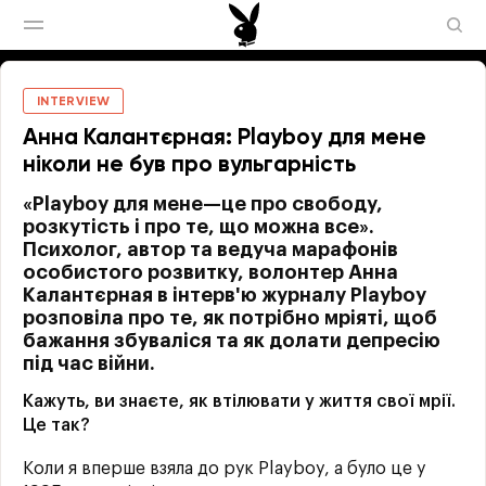
INTERVIEW
Анна Калантєрная: Playboy для мене
ніколи не був про вульгарність
«Playboy для мене—це про свободу,
розкутість і про те, що можна все».
Психолог, автор та ведуча марафонів
особистого розвитку, волонтер Анна
Калантєрная в інтерв'ю журналу Playboy
розповіла про те, як потрібно мріяті, щоб
бажання збуваліся та як долати депресію
під час війни.
Кажуть, ви знаєте, як втілювати у життя свої мрії.
Це так?
Коли я вперше взяла до рук Playboy, а було це у