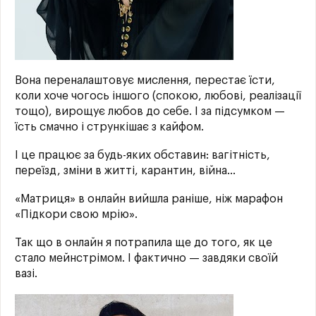
Вона переналаштовує мислення, перестає їсти,
коли хоче чогось іншого (спокою, любові, реалізації
тощо), вирощує любов до себе. І за підсумком —
їсть смачно і стрункішає з кайфом.
І це працює за будь-яких обставин: вагітність,
переїзд, зміни в житті, карантин, війна…
«Матриця» в онлайн вийшла раніше, ніж марафон
«Підкори свою мрію».
Так що в онлайн я потрапила ще до того, як це
стало мейнстрімом. І фактично — завдяки своїй
вазі.