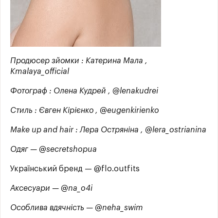
Продюсер зйомки : Катерина Мала ,
Kmalaya_official
Фотограф : Олена Кудрей , @lenakudrei
Стиль : Євген Кірієнко , @eugenkirienko
Make up and hair : Лера Остряніна , @lera_ostrianina
Одяг — @secretshopua
Український бренд — @flo.outfits
Аксесуари — @na_o4i
Особлива вдячність — @neha_swim