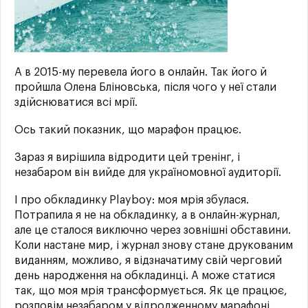
А в 2015-му перевела його в онлайн. Так його й
пройшла Олена Бліновська, після чого у неї стали
здійснюватися всі мрії.
Ось такий показник, що марафон працює.
Зараз я вирішила відродити цей тренінг, і
незабаром він вийде для україномовної аудиторії.
І про обкладинку Playboy: моя мрія збулася.
Потрапила я не на обкладинку, а в онлайн-журнал,
але це сталося виключно через зовнішні обставини.
Коли настане мир, і журнал знову стане друкованим
виданням, можливо, я відзначатиму свій черговий
день народження на обкладинці. А може статися
так, що моя мрія трансформується. Як це працює,
розповім незабаром у відродженному марафоні.