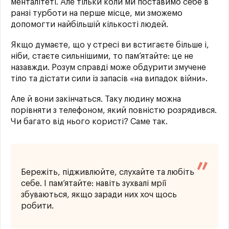
менталітеті. Але тільки коли ми поставимо себе в
ранзі турботи на перше місце, ми зможемо
допомогти найбільшій кількості людей.
Якщо думаєте, що у стресі ви встигаєте більше і,
ніби, стаєте сильнішими, то пам’ятайте: це не
назавжди. Розум справді може обдурити змучене
тіло та дістати сили із запасів «на випадок війни».
Але й вони закінчаться. Таку людину можна
порівняти з телефоном, який повністю розрядився.
Чи багато від нього користі? Саме так.
Бережіть, підживлюйте, слухайте та любіть
себе. І пам‘ятайте: навіть зухвалі мрії
збуваються, якщо заради них хоч щось
робити.