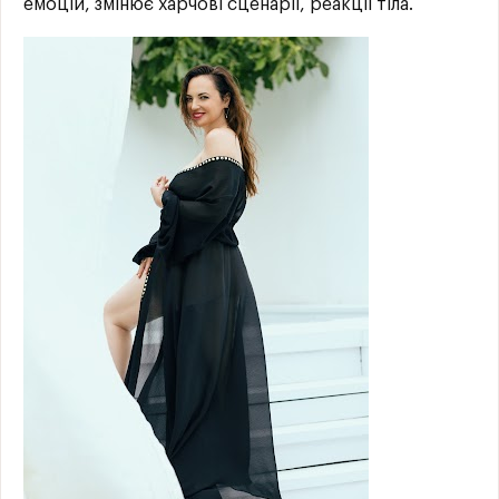
емоцій, змінює харчові сценарії, реакції тіла.