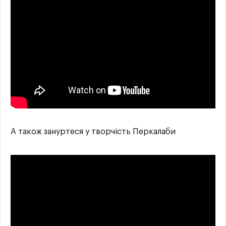
А також зануртеся у творчість Перкалаби