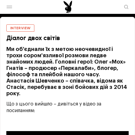
INTERVIEW
Діалог двох світів
Ми об'єднали їх з метою неочевидної і
трохи сором'язливої розмови ледве
знайомих людей. Головні герої: Олег «Мох»
Гнатів – продюсер «Перкалаби», блогер,
філософ та плейбой нашого часу.
Анастасія Шевченко – співачка, відома як
Стасік, перебуває в зоні бойових дій з 2014
року.
Що з цього вийшло – дивіться у відео за
посиланням: