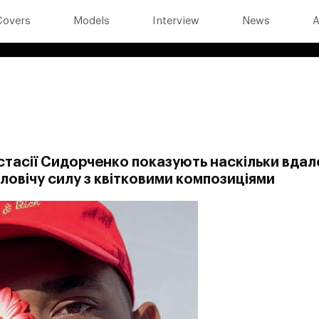
Covers
Models
Interview
News
A
стасії Сидорченко показують наскільки вдал
овічу силу з квітковими композиціями