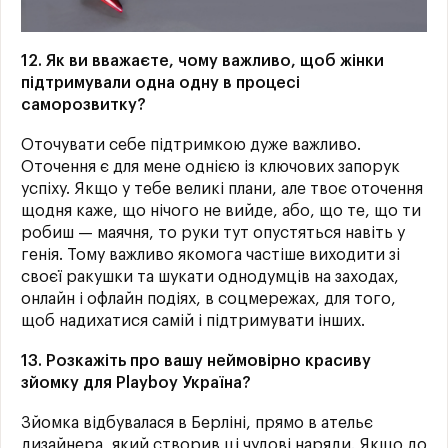
12. Як ви вважаєте, чому важливо, щоб жінки
підтримували одна одну в процесі
саморозвитку?
Оточувати себе підтримкою дуже важливо.
Оточення є для мене однією із ключових запорук
успіху. Якщо у тебе великі плани, але твоє оточення
щодня каже, що нічого не вийде, або, що те, що ти
робиш — маячня, то руки тут опустяться навіть у
генія. Тому важливо якомога частіше виходити зі
своєї ракушки та шукати однодумців на заходах,
онлайн і офлайн подіях, в соцмережах, для того,
щоб надихатися самій і підтримувати інших.
13. Розкажіть про вашу неймовірно красиву
зйомку для Playboy Україна?
Зйомка відбувалася в Берліні, прямо в ательє
дизайнера, який створив ці чудові наряди. Якщо до