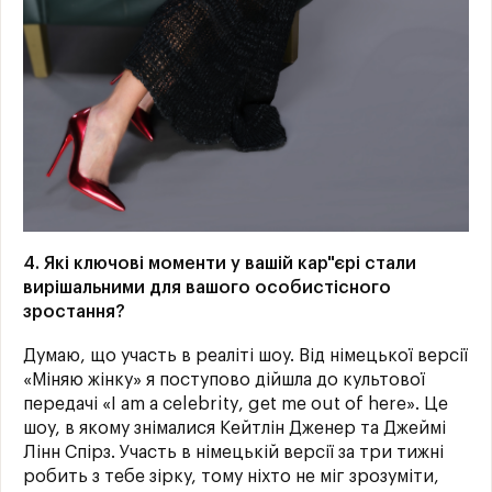
4. Які ключові моменти у вашій кар"єрі стали
вирішальними для вашого особистісного
зростання?
Думаю, що участь в реаліті шоу. Від німецької версії
«Міняю жінку» я поступово дійшла до культової
передачі «I am a celebrity, get me out of here». Це
шоу, в якому знімалися Кейтлін Дженер та Джеймі
Лінн Спірз. Участь в німецькій версії за три тижні
робить з тебе зірку, тому ніхто не міг зрозуміти,