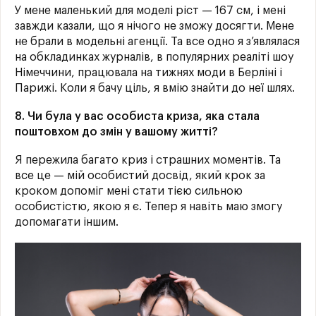
У мене маленький для моделі ріст — 167 см, і мені
завжди казали, що я нічого не зможу досягти. Мене
не брали в модельні агенції. Та все одно я з’являлася
на обкладинках журналів, в популярних реаліті шоу
Німеччини, працювала на тижнях моди в Берліні і
Парижі. Коли я бачу ціль, я вмію знайти до неї шлях.
8. Чи була у вас особиста криза, яка стала
поштовхом до змін у вашому житті?
Я пережила багато криз і страшних моментів. Та
все це — мій особистий досвід, який крок за
кроком допоміг мені стати тією сильною
особистістю, якою я є. Тепер я навіть маю змогу
допомагати іншим.