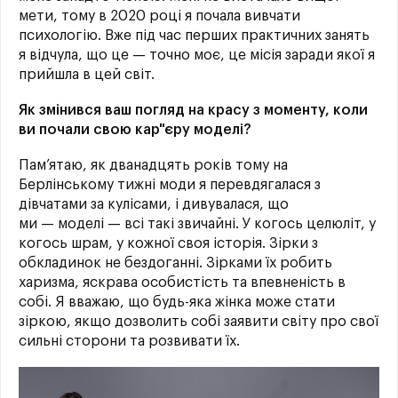
мети, тому в 2020 році я почала вивчати
психологію. Вже під час перших практичних занять
я відчула, що це — точно моє, це місія заради якої я
прийшла в цей світ.
Як змінився ваш погляд на красу з моменту, коли
ви почали свою кар"єру моделі?
Пам’ятаю, як дванадцять років тому на
Берлінському тижні моди я перевдягалася з
дівчатами за кулісами, і дивувалася, що
ми — моделі — всі такі звичайні. У когось целюліт, у
когось шрам, у кожної своя історія. Зірки з
обкладинок не бездоганні. Зірками їх робить
харизма, яскрава особистість та впевненість в
собі. Я вважаю, що будь-яка жінка може стати
зіркою, якщо дозволить собі заявити світу про свої
сильні сторони та розвивати їх.