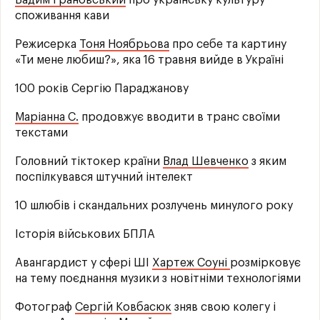
споживання кави
Режисерка
Тоня Ноябрьова
про себе та картину
«Ти мене любиш?», яка 16 травня вийде в Україні
100 років Сергію Параджанову
Маріанна С.
продовжує вводити в транс своїми
текстами
Головний тіктокер країни
Влад Шевченко
з яким
поспілкувався штучний інтелект
10 шлюбів і скандальних розлучень минулого року
Історія військових БПЛА
Авангардист у сфері ШІ
Хартеж Соуні
розмірковує
на тему поєднання музики з новітніми технологіями
Фотограф
Сергій Ковбасюк
зняв свою колегу і