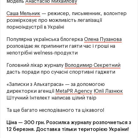
модель
Анастасію Михайлову
Саша Мельник
— режисер, письменник, волонтер
розмірковує про можливість легалізації
порноіндустрії в Україні
Популярна українська блогерка
Олена Пузанова
розповідає як припинити гаяти час і гроші на
непотрібні welness-продукти
Головний лікар журналу
Володимир Секретний
дасть поради про сучасні спортивні гаджети
«Записки з Алькатраса» — за допомогою
директорки агенції
MetaPR Agency
Юлії Лазнюк
Штучний Інтелект написав цілий твір
Та ще багато несподіваного та цікавого!
Ціна — 300 грн. Розсилка журналу розпочнеться з
12 березня. Доставка тільки територією України!