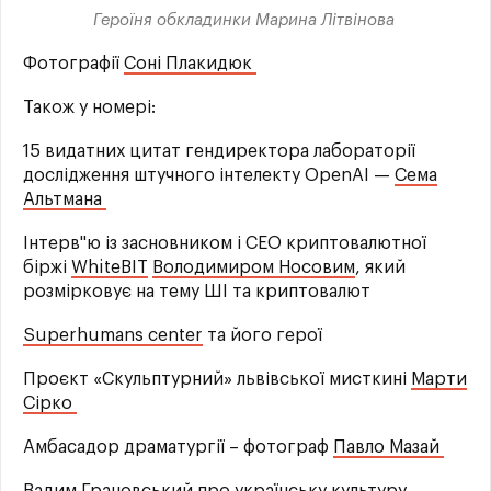
Героїня обкладинки Марина Літвінова
Фотографії
Соні Плакидюк
Також у номері:
15 видатних цитат гендиректора лабораторії
дослідження штучного інтелекту OpenAI —
Сема
Альтмана
Інтерв"ю із засновником і СЕО криптовалютної
біржі
WhiteBIT
Володимиром Носовим
, який
розмірковує на тему ШІ та криптовалют
Superhumans center
та його герої
Проєкт «Скульптурний» львівської мисткині
Марти
Сірко
Амбасадор драматургії – фотограф
Павло Мазай
Вадим Грановський
про українську культуру