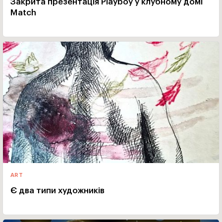
Закрита презентація Playboy у клубному домі
Match
ART
Є два типи художників